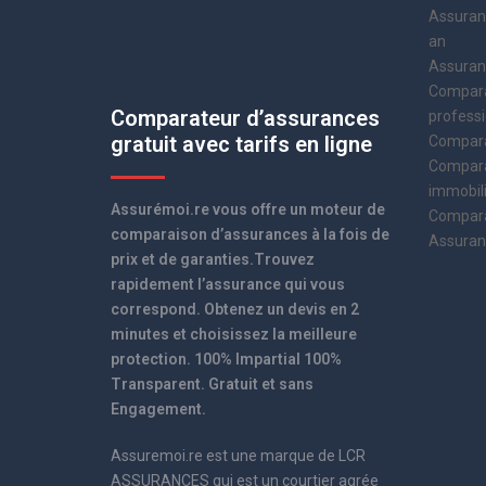
Assuranc
an
Assuranc
Compara
Comparateur d’assurances
professi
gratuit avec tarifs en ligne
Compara
Compara
immobil
Assurémoi.re vous offre un moteur de
Compara
comparaison d’assurances à la fois de
Assuran
prix et de garanties.Trouvez
rapidement l’assurance qui vous
correspond. Obtenez un devis en 2
minutes et choisissez la meilleure
protection. 100% Impartial 100%
Transparent. Gratuit et sans
Engagement.
Assuremoi.re est une marque de LCR
ASSURANCES qui est un courtier agrée