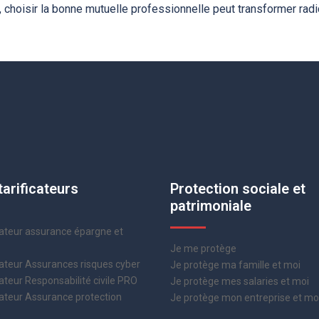
 choisir la bonne mutuelle professionnelle peut transformer radic
tarificateurs
Protection sociale et
patrimoniale
teur assurance épargne et
Je me protège
teur Assurances risques cyber
Je protège ma famille et moi
eur Responsabilité civile PRO
Je protège mes salaries et moi
teur Assurance protection
Je protège mon entreprise et mo
e