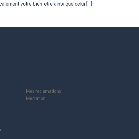
alement votre bien-être ainsi que celui […]
Mes reclamations
Mediation
i