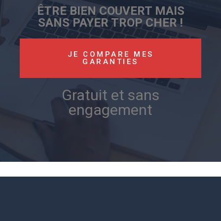
ÊTRE BIEN COUVERT MAIS
SANS PAYER TROP CHER !
JE COMPARE MES
GARANTIES
Gratuit et sans
engagement