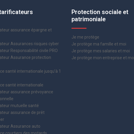
tarificateurs
Protection sociale et
patrimoniale
teur assurance épargne et
Je me protège
teur Assurances risques cyber
Je protège ma famille et moi
eur Responsabilité civile PRO
Je protège mes salaries et moi
teur Assurance protection
Je protège mon entreprise et mo
e
e santé internationale jusqu’à 1
e santé internationale
teur assurance prévoyance
onnelle
teur mutuelle santé
teur assurance de prêt
ier
teur Assurance auto
ce courtiers des motards