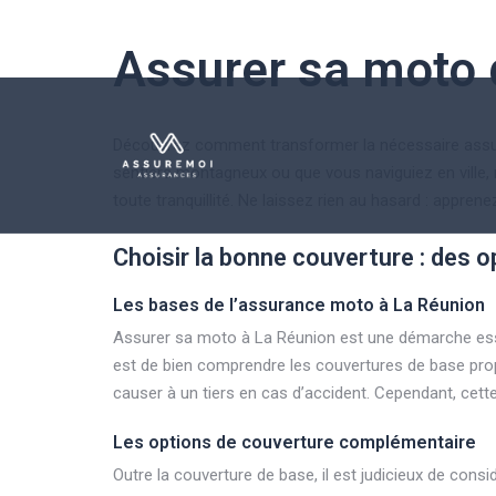
Assurer sa moto 
Découvrez comment transformer la nécessaire assuran
sentiers montagneux ou que vous naviguiez en ville, 
toute tranquillité. Ne laissez rien au hasard : appr
Choisir la bonne couverture : des o
Les bases de l’assurance moto à La Réunion
Assurer sa moto à La Réunion est une démarche esse
est de bien comprendre les couvertures de base prop
causer à un tiers en cas d’accident. Cependant, c
Les options de couverture complémentaire
Outre la couverture de base, il est judicieux de con