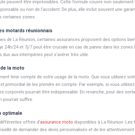
te peuvent être imprévisibles. Cette formule couvre non seulement
sable ou non de l’accident. De plus, elle inclut souvent une garant
s certaines zones.
les motards réunionnais
ques de La Réunion, certaines assurances proposent des options bie
e 24h/24 et 7j/7 peut être cruciale en cas de panne dans les zones l
 dus aux intempéries peut s’avérer très utile.
 de la moto
ement tenir compte de votre usage de la moto. Que vous utilisiez v
est primordial de les prendre en compte. Par exemple, si vous utilisez
 corporels pourrait être indispensable. En revanche, pour des sort
pourrait suffire.
o optimale
différentes offres d’
assurance moto
disponibles à La Réunion. Les t
onseillé de demander des devis personnalisés et de lire attentivement