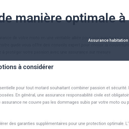
de manière optimale à
ce de votre moto en une véritable alliée pour vos aventures sur le
Assurance habitation
notre guide vous offre des conseils expert pour choisir la couverture
enez à protéger votre passion avec une assurance sur mesure.
ptions à considérer
ntielle pour tout motard souhaitant combiner passion et sécurité. 
osées. En général, une assurance responsabilité civile est obligato
ette assurance ne couvre pas les dommages subis par votre moto ou
sidérer des garanties supplémentaires pour une protection optimale. 