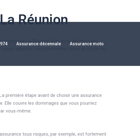
 La Réunion
s routes de La Réunion. Que vous sillonnez les
 974
Assurance décennale
Assurance moto
 la plus adaptée, vous permettant ainsi de rouler en
La première étape avant de choisir une assurance
ire. Elle couvre les dommages que vous pourriez
 par vous-même.
L’assurance tous risques, par exemple, est fortement