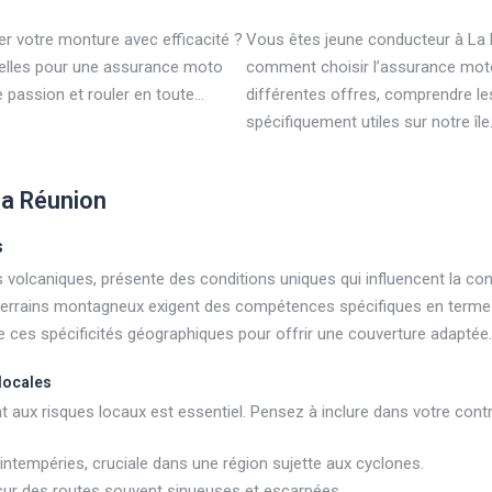
r votre monture avec efficacité ?
Vous êtes jeune conducteur à La
tielles pour une assurance moto
comment choisir l’assurance moto 
 passion et rouler en toute…
différentes offres, comprendre les
spécifiquement utiles sur notre île
La Réunion
s
 volcaniques, présente des conditions uniques qui influencent la cond
 terrains montagneux exigent des compétences spécifiques en terme d
e ces spécificités géographiques pour offrir une couverture adaptée.
locales
 aux risques locaux est essentiel. Pensez à inclure dans votre contr
tempéries, cruciale dans une région sujette aux cyclones.
 sur des routes souvent sinueuses et escarpées.