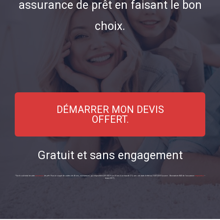
assurance de prêt en faisant le bon
choix.
DÉMARRER MON DEVIS
OFFERT.
Gratuit et sans engagement
* Sur le coût total de votre
assurance
de prêt. Pour un couple de cadres de 46 ans, non-fumeurs, qui empruntent 200 000 € sur 20 ans à un taux de 2 %, avec une date d’effet au 15/01/2018 (source : Observatoire BAO de l’assurance
emprunteur
–
février 2017).