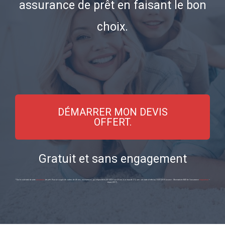
assurance de prêt en faisant le bon
choix.
DÉMARRER MON DEVIS
OFFERT.
Gratuit et sans engagement
* Sur le coût total de votre
assurance
de prêt. Pour un couple de cadres de 46 ans, non-fumeurs, qui empruntent 200 000 € sur 20 ans à un taux de 2 %, avec une date d’effet au 15/01/2018 (source : Observatoire BAO de l’assurance
emprunteur
–
février 2017).